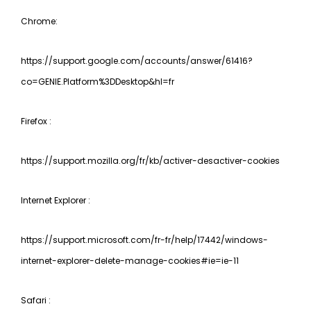
Chrome:
https://support.google.com/accounts/answer/61416?
co=GENIE.Platform%3DDesktop&hl=fr
Firefox :
https://support.mozilla.org/fr/kb/activer-desactiver-cookies
Internet Explorer :
https://support.microsoft.com/fr-fr/help/17442/windows-
internet-explorer-delete-manage-cookies#ie=ie-11
Safari :