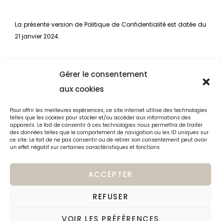
La présente version de Politique de Confidentialité est datée du
21 janvier 2024.
Gérer le consentement
aux cookies
EN NAVIGANT SUR CE SITE INTERNET, VOUS
Pour offrir les meilleures expériences, ce site internet utilise des technologies
ACCEPTEZ SANS RÉSERVE LES PRÉSENTES
telles que les cookies pour stocker et/ou accéder aux informations des
MODALITÉS
appareils. Le fait de consentir à ces technologies nous permettra de traiter
des données telles que le comportement de navigation ou les ID uniques sur
ce site. Le fait de ne pas consentir ou de retirer son consentement peut avoir
un effet négatif sur certaines caractéristiques et fonctions.
© ANJI PHOTOSERVICES - POLITIQUE DE CONFIDENTIALITÉ ANJIPHOTOSERVICES.FR
ACCEPTER
REFUSER
VOIR LES PRÉFÉRENCES